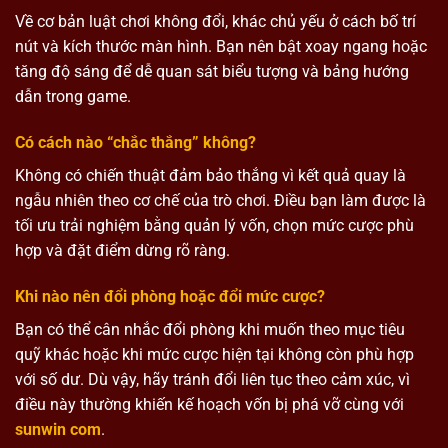
Về cơ bản luật chơi không đổi, khác chủ yếu ở cách bố trí
nút và kích thước màn hình. Bạn nên bật xoay ngang hoặc
tăng độ sáng để dễ quan sát biểu tượng và bảng hướng
dẫn trong game.
Có cách nào “chắc thắng” không?
Không có chiến thuật đảm bảo thắng vì kết quả quay là
ngẫu nhiên theo cơ chế của trò chơi. Điều bạn làm được là
tối ưu trải nghiệm bằng quản lý vốn, chọn mức cược phù
hợp và đặt điểm dừng rõ ràng.
Khi nào nên đổi phòng hoặc đổi mức cược?
Bạn có thể cân nhắc đổi phòng khi muốn theo mục tiêu
quỹ khác hoặc khi mức cược hiện tại không còn phù hợp
với số dư. Dù vậy, hãy tránh đổi liên tục theo cảm xúc, vì
điều này thường khiến kế hoạch vốn bị phá vỡ cùng với
sunwin com
.