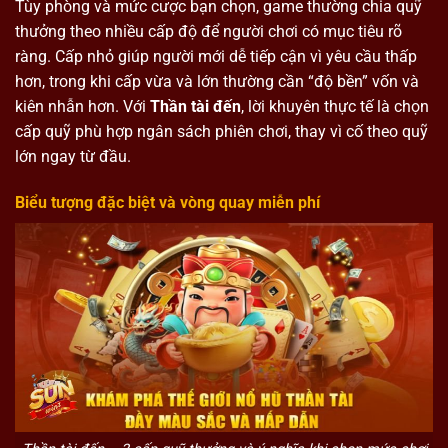
Tùy phòng và mức cược bạn chọn, game thường chia quỹ
thưởng theo nhiều cấp độ để người chơi có mục tiêu rõ
ràng. Cấp nhỏ giúp người mới dễ tiếp cận vì yêu cầu thấp
hơn, trong khi cấp vừa và lớn thường cần “độ bền” vốn và
kiên nhẫn hơn. Với
Thần tài đến
, lời khuyên thực tế là chọn
cấp quỹ phù hợp ngân sách phiên chơi, thay vì cố theo quỹ
lớn ngay từ đầu.
Biểu tượng đặc biệt và vòng quay miễn phí