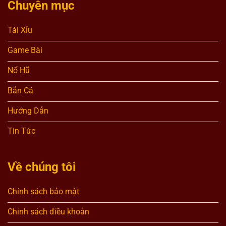
Chuyên mục
Tài Xỉu
Game Bài
Nổ Hũ
Bắn Cá
Hướng Dẫn
Tin Tức
Về chúng tôi
Chính sách bảo mật
Chinh sách điều khoản