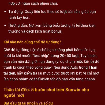
hợp với ngân sách phiên chơi.
Tự động: Quay liên tục theo số lượt cài sẵn, giúp bạn
rảnh tay hơn.
Hướng dẫn: Nơi xem bảng biểu tượng, tỷ lệ/điều kiện
thưởng và cách kích hoạt bonus.
Khi nào nên dùng chế độ tự động?
Chế độ tự động tiện ở chỗ bạn không phải bấm liên tục,
nhất là khi muốn “test nhịp” trong 20–50 lượt. Tuy nhiên,
bạn vẫn nên đặt giới hạn dừng (ví dụ chạm mốc lãi/lỗ) để
tránh bị cuốn theo vòng quay. Nếu dùng Auto trong
Thần
tài đến
, hãy kiểm tra lại mức cược trước khi bật, vì chỉ một
lần chọn nhầm có thể khiến tốc độ hao vốn tăng nhanh.
Thần tài đến: 5 bước chơi trên Sunwin cho
người mới
Bắt đầu từ tài khoản và số dư