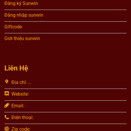
Đăng ký Sunwin
Đăng nhập sunwin
Giftcode
Giới thiệu sunwin
Liên Hệ
Địa chỉ: ...
Website:
Email:
Điện thoại:
Zip code: