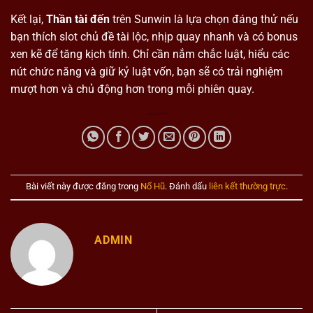
Kết lại,
Thần tài đến
trên Sunwin là lựa chọn đáng thử nếu
bạn thích slot chủ đề tài lộc, nhịp quay nhanh và có bonus
xen kẽ để tăng kịch tính. Chỉ cần nắm chắc luật, hiểu các
nút chức năng và giữ kỷ luật vốn, bạn sẽ có trải nghiệm
mượt hơn và chủ động hơn trong mỗi phiên quay.
Bài viết này được đăng trong
Nổ Hũ
. Đánh dấu
liên kết thường trực
.
ADMIN