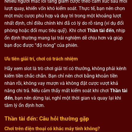
Nhiều người mắc lỗi tăng giảm cược theo cảm xúc sau mỗi
lượt quay, khiến vốn khó kiểm soát. Thực tế, bạn nên chọn
một mức cược phù hợp và duy trì trong một khoảng lượt
nhất định, chỉ điều chỉnh khi đã có lý do rõ ràng (ví dụ đổi
phòng hoặc đổi mục tiêu quỹ). Khi chơi
Thần tài đến
, nhịp
ổn định thường mang lại trải nghiệm dễ chịu hơn và giúp
bạn đọc được “độ nóng” của phiên.
Ưu tiên giải trí, chơi có trách nhiệm
Hãy xem slot là trò chơi giải trí có thưởng, không phải kênh
kiếm tiền chắc chắn. Bạn chỉ nên chơi bằng khoản tiền
nhàn rỗi, không vay mượn và không đặt cược vượt khả
năng chi trả. Nếu cảm thấy mất kiểm soát khi chơi
Thần tài
đến
, bạn nên dừng lại, nghỉ một thời gian và quay lại khi
tâm lý ổn định hơn.
Thần tài đến: Câu hỏi thường gặp
Chơi trên điện thoại có khác máy tính không?