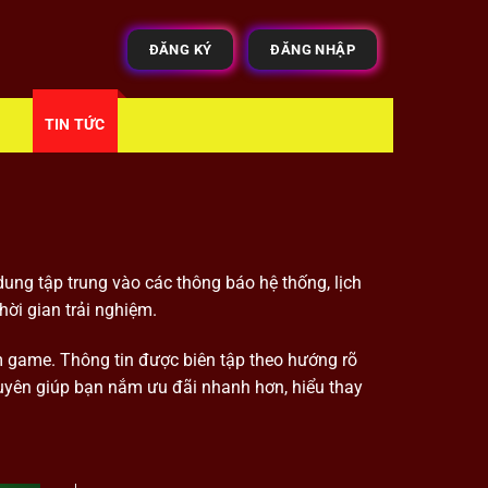
ĐĂNG KÝ
ĐĂNG NHẬP
N
TIN TỨC
 dung tập trung vào các thông báo hệ thống, lịch
ời gian trải nghiệm.
m game. Thông tin được biên tập theo hướng rõ
xuyên giúp bạn nắm ưu đãi nhanh hơn, hiểu thay