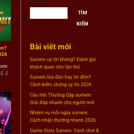
Tìm kiếm
TÌM
KIẾM
Bài viết mới
ồn?
026
Sunwin uy tín không? Đánh giá
được
khách quan cho tân thủ
[...]
Sunwin lừa đảo hay tin đồn?
Cách kiểm chứng uy tín 2026
Câu Hỏi Thường Gặp sunwin:
Giải đáp nhanh cho người mới
Nhiệm vụ mỗi ngày sunwin:
Cách nhận thưởng nhanh 2026
Game Slots Sunwin: Cách chơi &