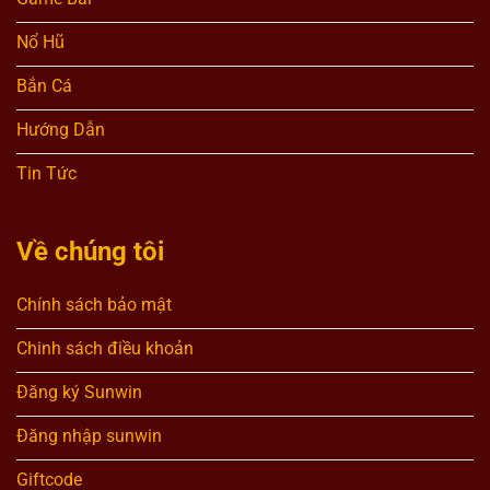
Nổ Hũ
Bắn Cá
Hướng Dẫn
Tin Tức
Về chúng tôi
Chính sách bảo mật
Chinh sách điều khoản
Đăng ký Sunwin
Đăng nhập sunwin
Giftcode