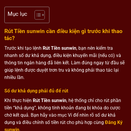
Mục lục
Rút Tiền sunwin cần điều kiện gì trước khi thao
tác?
Trước khi tạo lệnh
Rút Tiền sunwin
, bạn nên kiểm tra
nhanh số dư khả dụng, điều kiện khuyến mãi (nếu có) và
thông tin ngân hàng đã liên kết. Làm đúng ngay từ đầu sẽ
giúp lệnh được duyệt trơn tru và không phải thao tác lại
nhiều lần.
Số dư khả dụng phải đủ để rút
Khi thực hiện
Rút Tiền sunwin
, hệ thống chỉ cho rút phần
tiền “khả dụng”, không tính khoản đang bị khóa do cược
chờ kết quả. Bạn hãy vào mục Ví để nhìn rõ số dư khả
dụng và điều chỉnh số tiền rút cho phù hợp cùng
Đăng Ký
sunwin
.