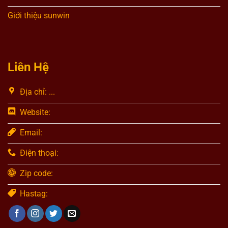
Giới thiệu sunwin
Liên Hệ
Địa chỉ: ...
Website:
Email:
Điện thoại:
Zip code:
Hastag: