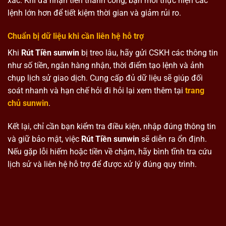
xác. Khi đã nhận tiền thành công, bạn mới thực hiện các
lệnh lớn hơn để tiết kiệm thời gian và giảm rủi ro.
Chuẩn bị dữ liệu khi cần liên hệ hỗ trợ
Khi
Rút Tiền sunwin
bị treo lâu, hãy gửi CSKH các thông tin
như số tiền, ngân hàng nhận, thời điểm tạo lệnh và ảnh
chụp lịch sử giao dịch. Cung cấp đủ dữ liệu sẽ giúp đối
soát nhanh và hạn chế hỏi đi hỏi lại xem thêm tại
trang
chủ sunwin
.
Kết lại, chỉ cần bạn kiểm tra điều kiện, nhập đúng thông tin
và giữ bảo mật, việc
Rút Tiền sunwin
sẽ diễn ra ổn định.
Nếu gặp lỗi hiếm hoặc tiền về chậm, hãy bình tĩnh tra cứu
lịch sử và liên hệ hỗ trợ để được xử lý đúng quy trình.