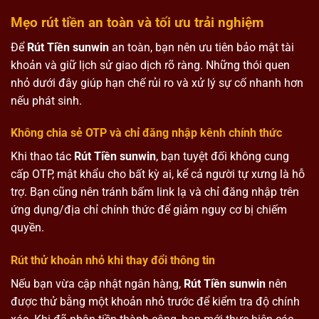
Mẹo rút tiền an toàn và tối ưu trải nghiệm
Để
Rút Tiền sunwin
an toàn, bạn nên ưu tiên bảo mật tài
khoản và giữ lịch sử giao dịch rõ ràng. Những thói quen
nhỏ dưới đây giúp hạn chế rủi ro và xử lý sự cố nhanh hơn
nếu phát sinh.
Không chia sẻ OTP và chỉ đăng nhập kênh chính thức
Khi thao tác
Rút Tiền sunwin
, bạn tuyệt đối không cung
cấp OTP, mật khẩu cho bất kỳ ai, kể cả người tự xưng là hỗ
trợ. Bạn cũng nên tránh bấm link lạ và chỉ đăng nhập trên
ứng dụng/địa chỉ chính thức để giảm nguy cơ bị chiếm
quyền.
Rút thử khoản nhỏ khi thay đổi thông tin
Nếu bạn vừa cập nhật ngân hàng,
Rút Tiền sunwin
nên
được thử bằng một khoản nhỏ trước để kiểm tra độ chính