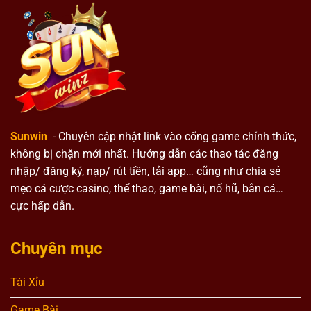
Sunwin
- Chuyên cập nhật link vào cổng game chính thức,
không bị chặn mới nhất. Hướng dẫn các thao tác đăng
nhập/ đăng ký, nạp/ rút tiền, tải app… cũng như chia sẻ
mẹo cá cược casino, thể thao, game bài, nổ hũ, bắn cá…
cực hấp dẫn.
Chuyên mục
Tài Xỉu
Game Bài