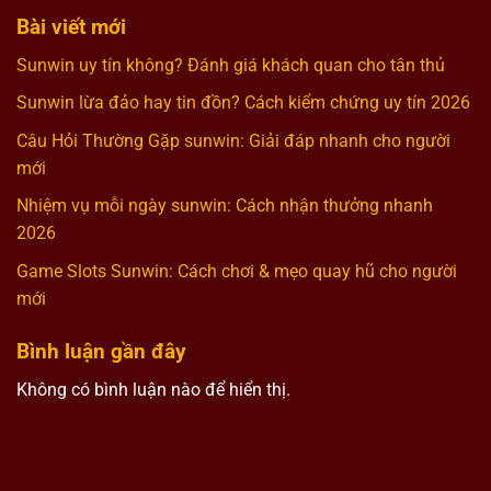
Bài viết mới
Sunwin uy tín không? Đánh giá khách quan cho tân thủ
Sunwin lừa đảo hay tin đồn? Cách kiểm chứng uy tín 2026
Câu Hỏi Thường Gặp sunwin: Giải đáp nhanh cho người
mới
Nhiệm vụ mỗi ngày sunwin: Cách nhận thưởng nhanh
2026
Game Slots Sunwin: Cách chơi & mẹo quay hũ cho người
mới
Bình luận gần đây
Không có bình luận nào để hiển thị.