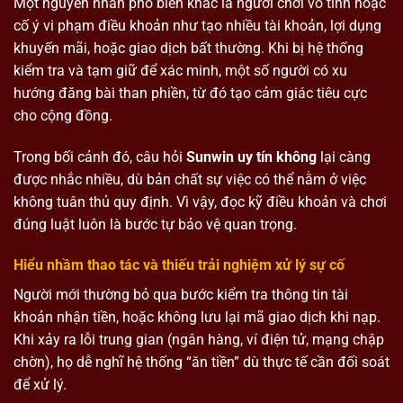
Một nguyên nhân phổ biến khác là người chơi vô tình hoặc
cố ý vi phạm điều khoản như tạo nhiều tài khoản, lợi dụng
khuyến mãi, hoặc giao dịch bất thường. Khi bị hệ thống
kiểm tra và tạm giữ để xác minh, một số người có xu
hướng đăng bài than phiền, từ đó tạo cảm giác tiêu cực
cho cộng đồng.
Trong bối cảnh đó, câu hỏi
Sunwin uy tín không
lại càng
được nhắc nhiều, dù bản chất sự việc có thể nằm ở việc
không tuân thủ quy định. Vì vậy, đọc kỹ điều khoản và chơi
đúng luật luôn là bước tự bảo vệ quan trọng.
Hiểu nhầm thao tác và thiếu trải nghiệm xử lý sự cố
Người mới thường bỏ qua bước kiểm tra thông tin tài
khoản nhận tiền, hoặc không lưu lại mã giao dịch khi nạp.
Khi xảy ra lỗi trung gian (ngân hàng, ví điện tử, mạng chập
chờn), họ dễ nghĩ hệ thống “ăn tiền” dù thực tế cần đối soát
để xử lý.