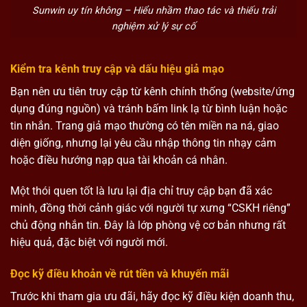
Sunwin uy tín không – Hiểu nhầm thao tác và thiếu trải
nghiệm xử lý sự cố
Kiểm tra kênh truy cập và dấu hiệu giả mạo
Bạn nên ưu tiên truy cập từ kênh chính thống (website/ứng
dụng đúng nguồn) và tránh bấm link lạ từ bình luận hoặc
tin nhắn. Trang giả mạo thường có tên miền na ná, giao
diện giống, nhưng lại yêu cầu nhập thông tin nhạy cảm
hoặc điều hướng nạp qua tài khoản cá nhân.
Một thói quen tốt là lưu lại địa chỉ truy cập bạn đã xác
minh, đồng thời cảnh giác với người tự xưng “CSKH riêng”
chủ động nhắn tin. Đây là lớp phòng vệ cơ bản nhưng rất
hiệu quả, đặc biệt với người mới.
Đọc kỹ điều khoản về rút tiền và khuyến mãi
Trước khi tham gia ưu đãi, hãy đọc kỹ điều kiện doanh thu,