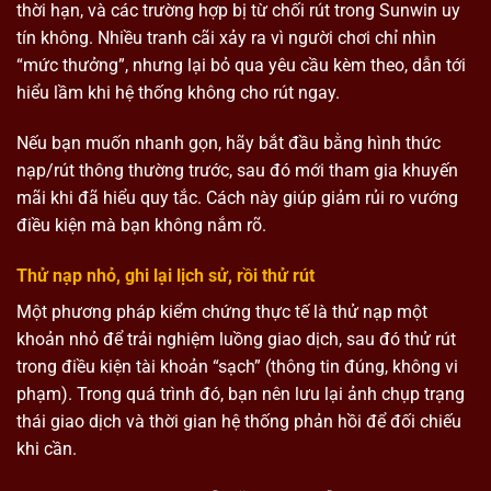
thời hạn, và các trường hợp bị từ chối rút trong Sunwin uy
tín không. Nhiều tranh cãi xảy ra vì người chơi chỉ nhìn
“mức thưởng”, nhưng lại bỏ qua yêu cầu kèm theo, dẫn tới
hiểu lầm khi hệ thống không cho rút ngay.
Nếu bạn muốn nhanh gọn, hãy bắt đầu bằng hình thức
nạp/rút thông thường trước, sau đó mới tham gia khuyến
mãi khi đã hiểu quy tắc. Cách này giúp giảm rủi ro vướng
điều kiện mà bạn không nắm rõ.
Thử nạp nhỏ, ghi lại lịch sử, rồi thử rút
Một phương pháp kiểm chứng thực tế là thử nạp một
khoản nhỏ để trải nghiệm luồng giao dịch, sau đó thử rút
trong điều kiện tài khoản “sạch” (thông tin đúng, không vi
phạm). Trong quá trình đó, bạn nên lưu lại ảnh chụp trạng
thái giao dịch và thời gian hệ thống phản hồi để đối chiếu
khi cần.