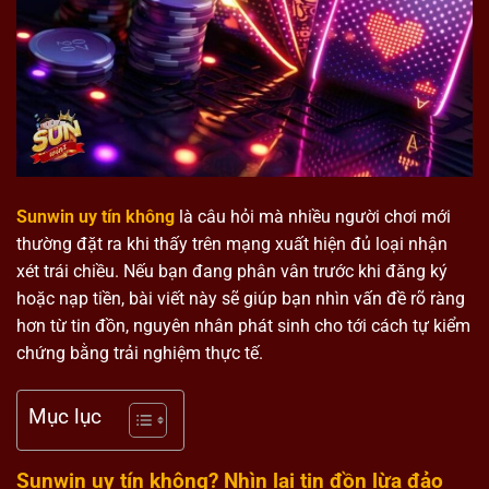
Sunwin uy tín không
là câu hỏi mà nhiều người chơi mới
thường đặt ra khi thấy trên mạng xuất hiện đủ loại nhận
xét trái chiều. Nếu bạn đang phân vân trước khi đăng ký
hoặc nạp tiền, bài viết này sẽ giúp bạn nhìn vấn đề rõ ràng
hơn từ tin đồn, nguyên nhân phát sinh cho tới cách tự kiểm
chứng bằng trải nghiệm thực tế.
Mục lục
Sunwin uy tín không? Nhìn lại tin đồn lừa đảo