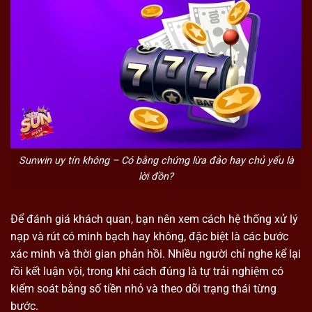
Sunwin uy tín không – Có bằng chứng lừa đảo hay chủ yếu là
lời đồn?
Để đánh giá khách quan, bạn nên xem cách hệ thống xử lý
nạp và rút có minh bạch hay không, đặc biệt là các bước
xác minh và thời gian phản hồi. Nhiều người chỉ nghe kể lại
rồi kết luận vội, trong khi cách đúng là tự trải nghiệm có
kiểm soát bằng số tiền nhỏ và theo dõi trạng thái từng
bước.