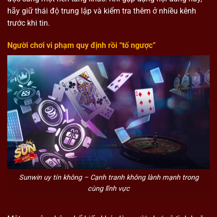
hãy giữ thái độ trung lập và kiểm tra thêm ở nhiều kênh
trước khi tin.
Người chơi vi phạm quy định rồi “tố ngược”
Sunwin uy tín không – Cạnh tranh không lành mạnh trong
cùng lĩnh vực