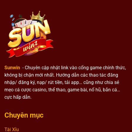
Sunwin
- Chuyên cập nhật link vào cổng game chính thức,
không bị chặn mới nhất. Hướng dẫn các thao tác đăng
nhập/ đăng ký, nạp/ rút tiền, tải app… cũng như chia sẻ
mẹo cá cược casino, thể thao, game bài, nổ hũ, bắn cá…
cực hấp dẫn.
Chuyên mục
Tài Xỉu