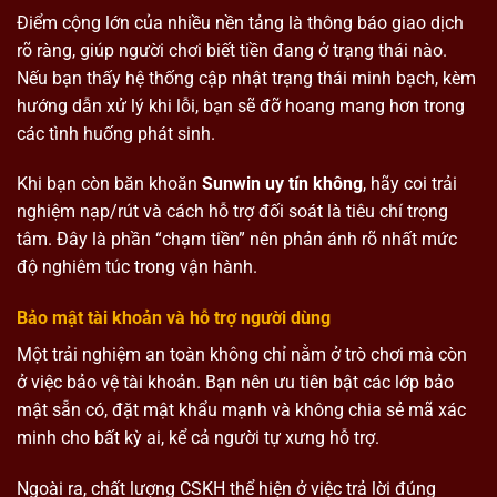
Điểm cộng lớn của nhiều nền tảng là thông báo giao dịch
rõ ràng, giúp người chơi biết tiền đang ở trạng thái nào.
Nếu bạn thấy hệ thống cập nhật trạng thái minh bạch, kèm
hướng dẫn xử lý khi lỗi, bạn sẽ đỡ hoang mang hơn trong
các tình huống phát sinh.
Khi bạn còn băn khoăn
Sunwin uy tín không
, hãy coi trải
nghiệm nạp/rút và cách hỗ trợ đối soát là tiêu chí trọng
tâm. Đây là phần “chạm tiền” nên phản ánh rõ nhất mức
độ nghiêm túc trong vận hành.
Bảo mật tài khoản và hỗ trợ người dùng
Một trải nghiệm an toàn không chỉ nằm ở trò chơi mà còn
ở việc bảo vệ tài khoản. Bạn nên ưu tiên bật các lớp bảo
mật sẵn có, đặt mật khẩu mạnh và không chia sẻ mã xác
minh cho bất kỳ ai, kể cả người tự xưng hỗ trợ.
Ngoài ra, chất lượng CSKH thể hiện ở việc trả lời đúng