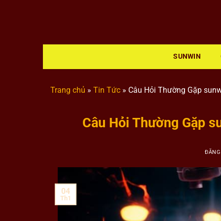
Bỏ
qua
nội
dung
SUNWIN
Trang chủ
»
Tin Tức
»
Câu Hỏi Thường Gặp sunwi
Câu Hỏi Thường Gặp su
ĐĂNG
04
Th1