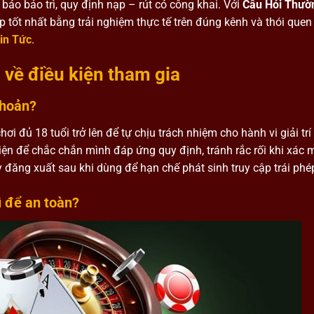
áo bảo trì, quy định nạp – rút có công khai. Với
Câu Hỏi Thườ
áp tốt nhất bằng trải nghiệm thực tế trên đúng kênh và thói quen
in Tức
.
về điều kiện tham gia
khoản?
 đủ 18 tuổi trở lên để tự chịu trách nhiệm cho hành vi giải trí 
ện để chắc chắn mình đáp ứng quy định, tránh rắc rối khi xác 
y đăng xuất sau khi dùng để hạn chế phát sinh truy cập trái phé
ì để an toàn?