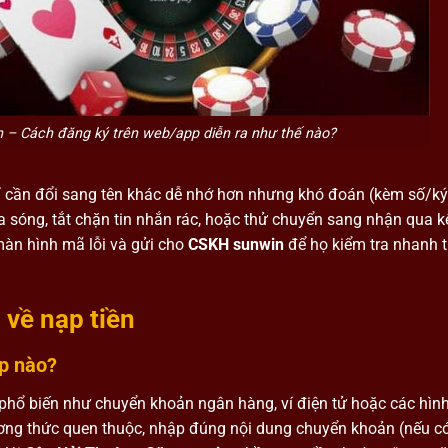
 – Cách đăng ký trên web/app diễn ra như thế nào?
ỉ cần đổi sang tên khác dễ nhớ hơn nhưng khó đoán (kèm số/ký 
 sóng, tắt chặn tin nhắn rác, hoặc thử chuyển sang nhận qua 
 màn hình mã lỗi và gửi cho
CSKH sunwin
để họ kiểm tra nhanh 
về nạp tiền
p nào?
h phổ biến như chuyển khoản ngân hàng, ví điện tử hoặc các hìn
ơng thức quen thuộc, nhập đúng nội dung chuyển khoản (nếu c