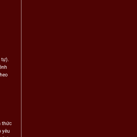
tự).
kênh
theo
h thức
ó yêu