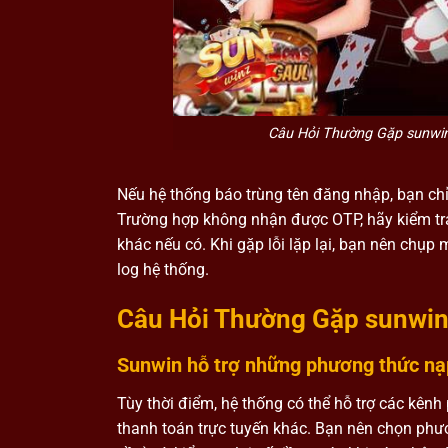
Câu Hỏi Thường Gặp sunwin
Nếu hệ thống báo trùng tên đăng nhập, bạn ch
Trường hợp không nhận được OTP, hãy kiểm tra
khác nếu có. Khi gặp lỗi lặp lại, bạn nên chụp
log hệ thống.
Câu Hỏi Thường Gặp sunwin 
Sunwin hỗ trợ những phương thức nạ
Tùy thời điểm, hệ thống có thể hỗ trợ các kên
thanh toán trực tuyến khác. Bạn nên chọn phư