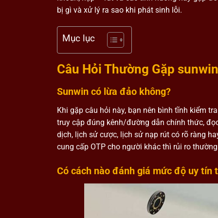
bị gì và xử lý ra sao khi phát sinh lỗi.
Mục lục
Câu Hỏi Thường Gặp sunwin
Sunwin có lừa đảo không?
Khi gặp câu hỏi này, bạn nên bình tĩnh kiểm tra
truy cập đúng kênh/đường dẫn chính thức, đọc
dịch, lịch sử cược, lịch sử nạp rút có rõ ràng
cung cấp OTP cho người khác thì rủi ro thường
Có cách nào đánh giá mức độ uy tín 