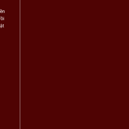
iền
rồi
ật