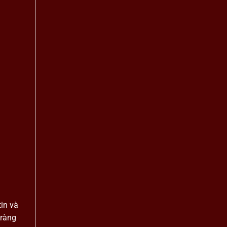
tin và
 ràng