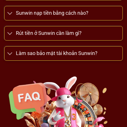
Cách đăng ký và đăng nhập tài khoản Sunwin
Sunwin nạp tiền bằng cách nào?
Muốn sử dụng đầy đủ dịch vụ tại Sunwin, người
chơi cần sở hữu tài khoản cá nhân. Các bước thực
Rút tiền ở Sunwin cần làm gì?
hiện như sau:
Bước 1: Truy cập website chính thức của Sunwin
Làm sao bảo mật tài khoản Sunwin?
bằng trình duyệt trên PC hoặc thiết bị di động. Tại
giao diện trang chủ, chọn nút “Đăng ký” thường
hiển thị ở góc trên bên phải màn hình.
Bước 2: Hệ thống sẽ hiển thị biểu mẫu đăng ký.
Người chơi cần nhập đầy đủ các thông tin theo
yêu cầu như tên tài khoản, mật khẩu, họ tên thật
và số điện thoại đang sử dụng.
Bước 3: Kiểm tra lại toàn bộ dữ liệu đã điền, sau
đó nhấn “Hoàn tất đăng ký” để gửi thông tin. Nếu
hợp lệ, hệ thống sẽ xác nhận tạo tài khoản thành