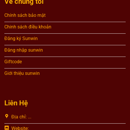
Về chúng tôi
Chính sách bảo mật
Chinh sách điều khoản
Đăng ký Sunwin
Đăng nhập sunwin
Giftcode
Giới thiệu sunwin
Liên Hệ
Địa chỉ: ...
Website: