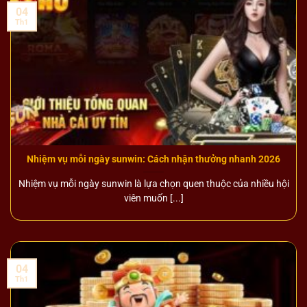
Sảnh live casino tại Sunwin.com luôn nằm trong
04
Th1
nhóm sản phẩm được yêu thích nhất nhờ khả năng
tái hiện không khí sòng bài đẳng cấp quốc tế. Người
chơi có thể tham gia nhiều trò chơi quen thuộc như
Baccarat, Blackjack, Roulette, Rồng Hổ, Sicbo, Tài
Xỉu… với hệ thống bàn cược đa dạng, đáp ứng tốt cả
người mới lẫn người chơi lâu năm. Toàn bộ các ván
casino đều được phát trực tiếp từ studio chuyên
nghiệp hoặc sòng bài quốc tế, đảm bảo yếu tố minh
Nhiệm vụ mỗi ngày sunwin: Cách nhận thưởng nhanh 2026
bạch, công bằng và tính ngẫu nhiên tuyệt đối.
Nhiệm vụ mỗi ngày sunwin là lựa chọn quen thuộc của nhiều hội
Thể thao cá cược sôi động
viên muốn [...]
Đối với người yêu thích thể thao, Sunwin com là
điểm đến lý tưởng khi cung cấp hệ thống cá cược
phong phú trải dài trên nhiều bộ môn khác nhau. Từ
bóng đá truyền thống với các giải đấu lớn nhỏ trên
04
Th1
toàn cầu cho đến bóng rổ, tennis, cầu lông, bóng
chuyền, đua xe, thể thao ảo và cả eSports đang