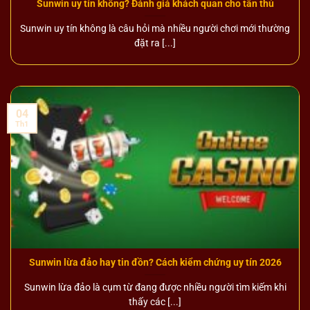
chóng ngay từ lần đầu truy cập.
Sunwin uy tín không? Đánh giá khách quan cho tân thủ
List
Sunwin hợp tác với nhiều nhà phát hành uy tín
Sunwin uy tín không là câu hỏi mà nhiều người chơi mới thường
game
toàn cầu, mang đến kho game siêu hấp dẫn và đa
đặt ra [...]
chất
dạng. Từ casino, thể thao đến bắn cá hay nổ hũ
lượng
slot game.
Bảo
Ứng dụng công nghệ hiện đại SSL 128 bit cùng hệ
mật
thống tường lửa đa lớp. Chính sách bảo mật chặt
tuyệt
04
chẽ, cam kết không có bất cứ rò rỉ nào.
đối
Th1
Giao
Nạp rút tiền nhanh chóng, nhà cái hỗ trợ đa
dịch
phương thức như ngân hàng, ví điện tử, thẻ cào.
hiện
Cam kết trả thưởng sòng phẳng và không giữ bất
đại,
cứ khoản tiền thắng nào từ hội viên.
siêu tốc
Tỷ lệ thưởng tại Sunwin xanh chín hàng đầu thị
Tỷ lệ
trường, đây là cơ hội giúp hội viên làm giàu không
thưởng
giới hạn mà không cần bỏ ra quá nhiều vốn ban
đầu.
Sunwin lừa đảo hay tin đồn? Cách kiểm chứng uy tín 2026
Nền tảng liên tục tung ra các sự kiện khuyến mãi
Khuyến
Sunwin lừa đảo là cụm từ đang được nhiều người tìm kiếm khi
hấp dẫn, đầy giá trị, dành cho tất cả mọi người từ
mãi
thấy các [...]
hội viên mới đến gắn bó lâu năm.