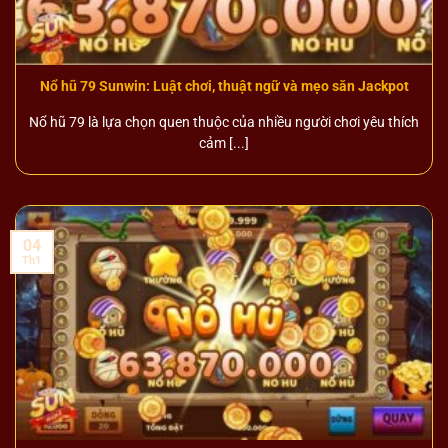
người yêu thích bộ môn số học và may mắn. Nhà cái
cung cấp nhiều hình thức cược từ xổ số truyền thống
ba miền cho đến Keno, Vietlott, xổ số siêu tốc với
luật chơi đơn giản, dễ tiếp cận. Điểm nổi bật của
Nổ hũ 79 Sunwin: Luật chơi, thuật ngữ và mẹo săn Jackpot
sảnh này chính là tỷ lệ trả thưởng hấp dẫn, giúp
Nổ hũ 79 là lựa chọn quen thuộc của nhiều người chơi yêu thích
người chơi có cơ hội nhận về khoản thưởng lớn chỉ
cảm [...]
trong thời gian ngắn.
Đá gà kịch tính, mãn nhãn
Sunwin còn nổi bật với sảnh đá gà trực tuyến quy
04
mô lớn, hợp tác cùng nhiều trường gà uy tín tại
Th1
Thomo, Savan, Philippines. Người chơi có thể theo
dõi trực tiếp các trận đấu gay cấn với chất lượng
hình ảnh full HD, âm thanh sống động và tốc độ
truyền tải ổn định.
Nhiều hình thức cá cược được hỗ
trợ như đá gà cựa sắt, cựa dao, gà nòi, gà tre… cùng
hệ thống cửa cược đa dạng, giúp người chơi dễ
dàng lựa chọn và gia tăng cơ hội thắng lớn trong