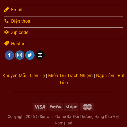
Email:
Điện thoại:
Zip code:
Hastag:
Khuyến Mãi
|
Liên Hệ
|
Miễn Trừ Trách Nhiệm
|
Nạp Tiền
|
Rút
Tiền
Copyright 2026 © Sunwin | Game Bài Đổi Thưởng Hàng Đầu Việt
Nam | Tad