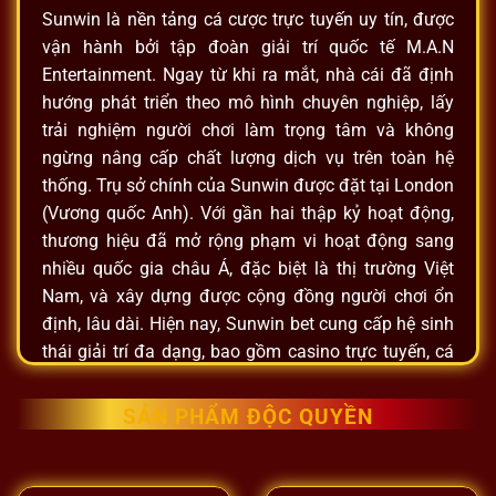
Sunwin là nền tảng cá cược trực tuyến uy tín, được
vận hành bởi tập đoàn giải trí quốc tế M.A.N
Entertainment. Ngay từ khi ra mắt, nhà cái đã định
hướng phát triển theo mô hình chuyên nghiệp, lấy
trải nghiệm người chơi làm trọng tâm và không
ngừng nâng cấp chất lượng dịch vụ trên toàn hệ
thống.
Trụ sở chính của Sunwin được đặt tại London
(Vương quốc Anh). Với gần hai thập kỷ hoạt động,
thương hiệu đã mở rộng phạm vi hoạt động sang
nhiều quốc gia châu Á, đặc biệt là thị trường Việt
Nam, và xây dựng được cộng đồng người chơi ổn
định, lâu dài.
Hiện nay, Sunwin bet cung cấp hệ sinh
thái giải trí đa dạng, bao gồm casino trực tuyến, cá
cược thể thao, slot game và nhiều sản phẩm đổi
thưởng hấp dẫn khác. Song song đó, việc trở thành
SẢN PHẨM ĐỘC QUYỀN
thành viên của liên minh tập đoàn OKVIP giúp
Sunwin tiếp tục khẳng định uy tín, tính minh bạch và
vị thế vững chắc trong lĩnh vực cá cược trực tuyến.